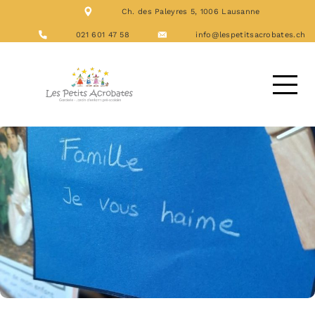
Ch. des Paleyres 5, 1006 Lausanne
NOS FORMATIONS
ACTIVITÉS
021 601 47 58
info@lespetitsacrobates.ch
LES REPAS
NOUS CONTACTER
DEMANDE D’ACCUEIL