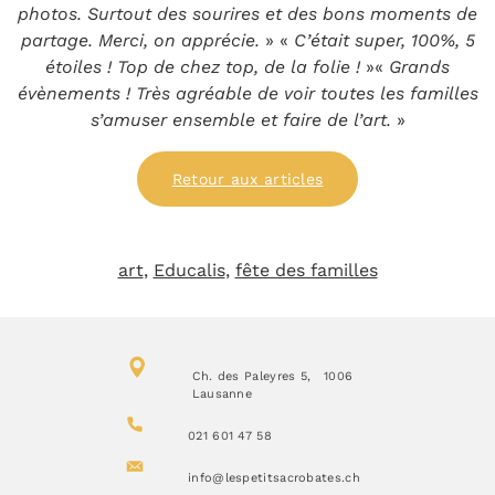
photos. Surtout des sourires et des bons moments de
partage. Merci, on apprécie.
»
«
C’était super, 100%, 5
étoiles ! Top de chez top, de la folie !
»
«
Grands
évènements ! Très agréable de voir toutes les familles
s’amuser ensemble et faire de l’art.
»
Retour aux articles
art
, 
Educalis
, 
fête des familles
Ch. des Paleyres 5, 1006
Lausanne
021 601 47 58
info@lespetitsacrobates.ch