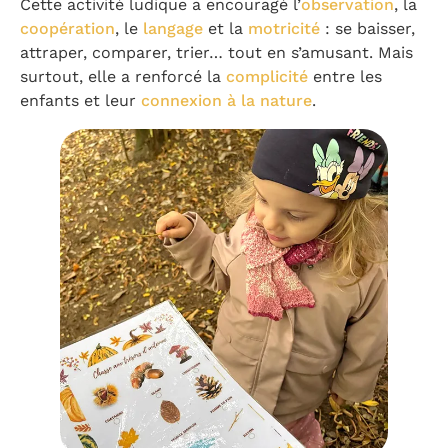
Cette activité ludique a encouragé l’
observation
, la
coopération
, le
langage
et la
motricité
: se baisser,
attraper, comparer, trier… tout en s’amusant. Mais
surtout, elle a renforcé la
complicité
entre les
enfants et leur
connexion à la nature
.