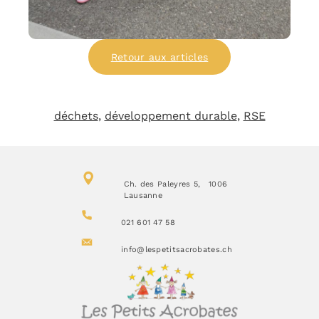
Retour aux articles
déchets
, 
développement durable
, 
RSE
Ch. des Paleyres 5, 1006
Lausanne
021 601 47 58
info@lespetitsacrobates.ch