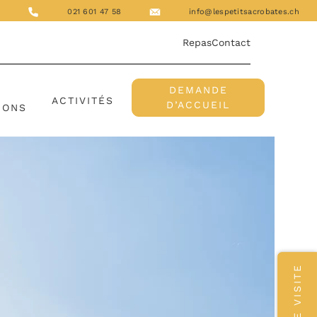
021 601 47 58
info@lespetitsacrobates.ch
Repas
Contact
DEMANDE
S
ACTIVITÉS
D’ACCUEIL
IONS