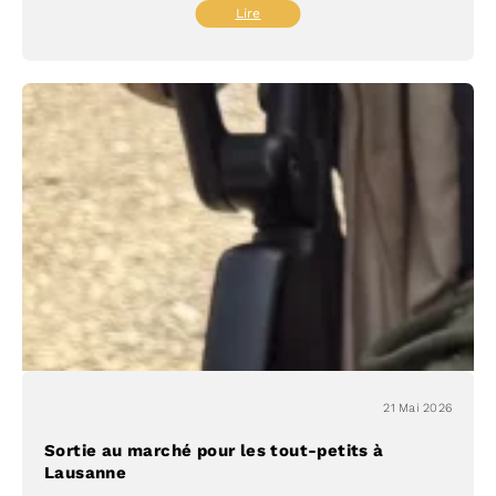
:
Lire
Livres,
nature
et
autonomie
chez
les
enfants
21 Mai 2026
Sortie au marché pour les tout-petits à
Lausanne