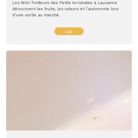
Les Mini-Trotteurs des Petits Acrobates à Lausanne
découvrent les fruits, les odeurs et l’autonomie lors
d’une sortie au marché.
:
Lire
Sortie
au
marché
pour
les
tout-
petits
à
Lausanne