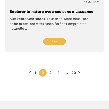
13 Mai 2026
Explorer la nature avec ses sens à Lausanne
Aux Petits Acrobates à Lausanne-Montchoisi, les
enfants explorent textures, forêt et empreintes
naturelles.
:
Lire
Explorer
la
nature
avec
ses
1
2
3
4
…
39
sens
à
Lausanne