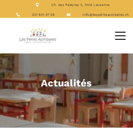
Ch. des Paleyres 5, 1006 Lausanne
NOS FORMATIONS
ACTIVITÉS
021 601 47 58
info@lespetitsacrobates.ch
LES REPAS
NOUS CONTACTER
DEMANDE D’ACCUEIL
Actualités