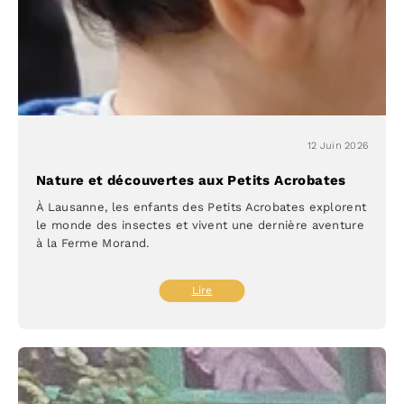
partageant
12 Juin 2026
Nature et découvertes aux Petits Acrobates
À Lausanne, les enfants des Petits Acrobates explorent
le monde des insectes et vivent une dernière aventure
à la Ferme Morand.
:
Lire
Nature
et
découvertes
aux
Petits