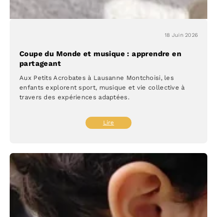
18 Juin 2026
Coupe du Monde et musique : apprendre en
partageant
Aux Petits Acrobates à Lausanne Montchoisi, les
enfants explorent sport, musique et vie collective à
travers des expériences adaptées.
:
Lire
Coupe
du
Monde
et
musique
:
apprendre
en