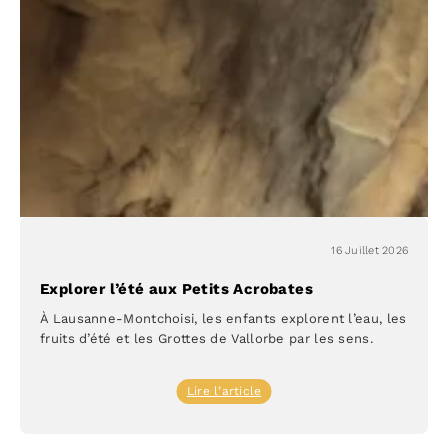
à
Lausanne
16 Juillet 2026
Explorer l’été aux Petits Acrobates
À Lausanne-Montchoisi, les enfants explorent l’eau, les
fruits d’été et les Grottes de Vallorbe par les sens.
:
Lire l’article
Explorer
l’été