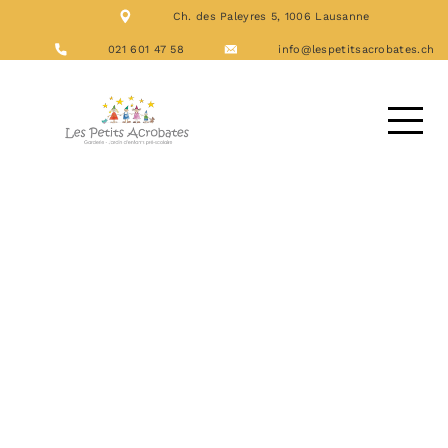
Ch. des Paleyres 5, 1006 Lausanne
NOS FORMATIONS
ACTIVITÉS
021 601 47 58
info@lespetitsacrobates.ch
LES REPAS
NOUS CONTACTER
DEMANDE D’ACCUEIL
Archives