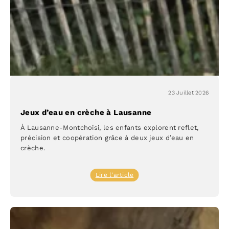
Petits
Acrobates
23 Juillet 2026
Jeux d’eau en crèche à Lausanne
À Lausanne-Montchoisi, les enfants explorent reflet,
précision et coopération grâce à deux jeux d’eau en
crèche.
:
Lire l’article
Jeux
d’eau
en
crèche