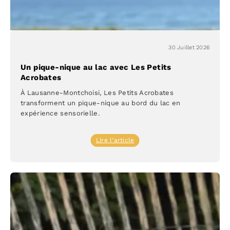
30 Juillet 2026
Un pique-nique au lac avec Les Petits
Acrobates
À Lausanne-Montchoisi, Les Petits Acrobates
transforment un pique-nique au bord du lac en
expérience sensorielle.
:
Lire l’article
Un
pique-
nique
au
lac
avec
Les