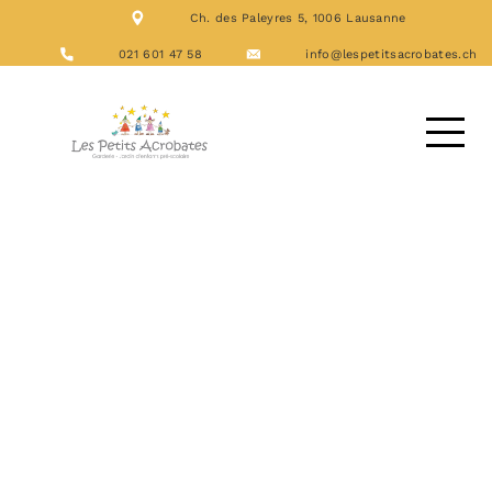
Ch. des Paleyres 5, 1006 Lausanne
NOS FORMATIONS
ACTIVITÉS
021 601 47 58
info@lespetitsacrobates.ch
LES REPAS
NOUS CONTACTER
DEMANDE D’ACCUEIL
Archives