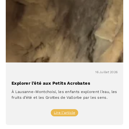
à
Lausanne
16 Juillet 2026
Explorer l’été aux Petits Acrobates
À Lausanne-Montchoisi, les enfants explorent l’eau, les
fruits d’été et les Grottes de Vallorbe par les sens.
:
Lire l’article
Explorer
l’été