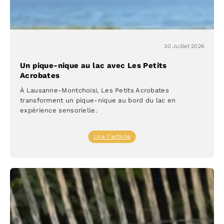
30 Juillet 2026
Un pique-nique au lac avec Les Petits
Acrobates
À Lausanne-Montchoisi, Les Petits Acrobates
transforment un pique-nique au bord du lac en
expérience sensorielle.
:
Lire l’article
Un
pique-
nique
au
lac
avec
Les