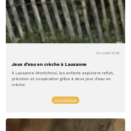
Petits
Acrobates
23 Juillet 2026
Jeux d’eau en crèche à Lausanne
À Lausanne-Montchoisi, les enfants explorent reflet,
précision et coopération grâce à deux jeux d’eau en
crèche.
:
Lire l’article
Jeux
d’eau
en
crèche